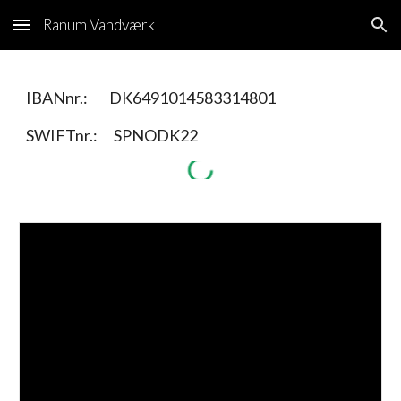
Ranum Vandværk
Skip to main content
Skip to navigation
IBANnr.: DK6491014583314801
SWIFTnr.: SPNODK22