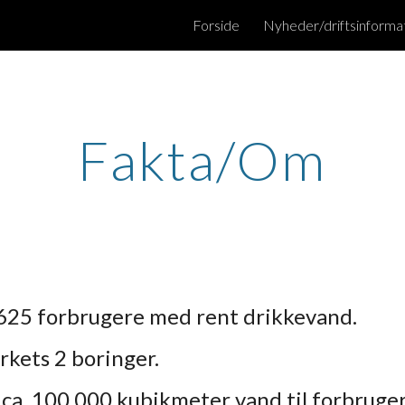
Forside
Nyheder/driftsinforma
ip to main content
Skip to navigat
Fakta/Om
625 forbrugere med rent drikkevand.
rkets 2 boringer.
ca. 100.000 kubikmeter vand til forbruge