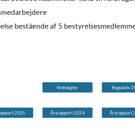
dsmedarbejdere
else bestående af 5 bestyrelsesmedlemmer
Vedtægter
Regulativ 
rapport 2025
Årsrapport 2024
Årsrapport 