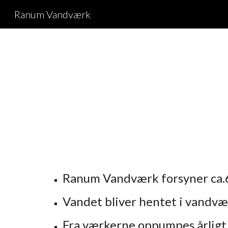
Ranum Vandværk
Sk
Ranum Vandværk forsyner ca.
Vandet bliver hentet i vandvæ
Fra værkerne oppumpes årligt 