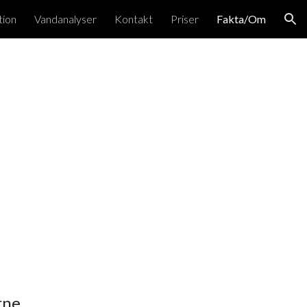
tion
Vandanalyser
Kontakt
Priser
Fakta/Om
ion
rne.